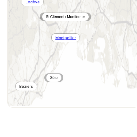
Lodève
St Clément / Montferrier
Montpellier
Sète
Béziers