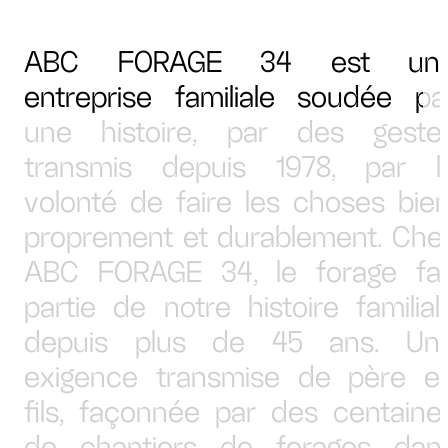
ABC FORAGE 34 est un
entreprise familiale soudée pa
une histoire, par des geste
transmis depuis 1978, par l
volonté de faire les choses bien
proprement et durablement. Che
ABC FORAGE 34, le forage fai
partie de notre histoire familial
depuis plus de 45 ans. Un
exigence transmise de père e
fils, façonnée par des centaine
de chantiers de forages dan