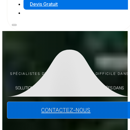
Devis Gratuit
SPÉCIALISTES DES FORAGES EN ACCÈS DIFFICILE DANS
L’HÉRAULT ET LE GARD
SOLUTIONS DE FORAGE D'EAU ET POMPES IMMERGÉES DANS
L'
HÉRAULT
ET LE
GARD
CONTACTEZ-NOUS